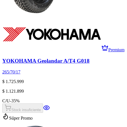
Premium
YOKOHAMA Geolandar A/T4 G018
265/70/17
$ 1.725.999
$ 1.121.899
C/U
-
35
%
Stock insuficiente
Súper Promo