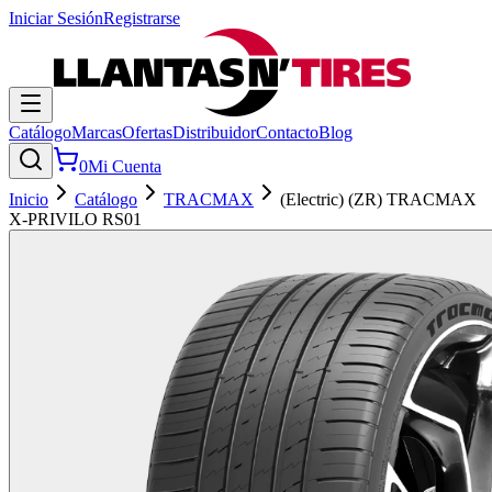
Iniciar Sesión
Registrarse
Catálogo
Marcas
Ofertas
Distribuidor
Contacto
Blog
0
Mi Cuenta
Inicio
Catálogo
TRACMAX
(Electric) (ZR) TRACMAX
X-PRIVILO RS01