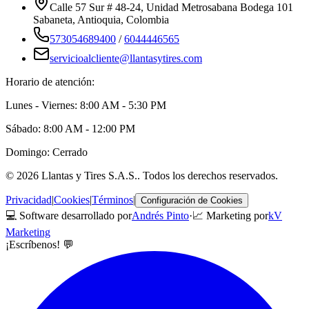
Calle 57 Sur # 48-24, Unidad Metrosabana Bodega 101
Sabaneta
,
Antioquia
, Colombia
573054689400
/
6044446565
servicioalcliente@llantasytires.com
Horario de atención:
Lunes - Viernes: 8:00 AM - 5:30 PM
Sábado: 8:00 AM - 12:00 PM
Domingo: Cerrado
©
2026
Llantas y Tires S.A.S.
. Todos los derechos reservados.
Privacidad
|
Cookies
|
Términos
|
Configuración de Cookies
💻 Software desarrollado por
Andrés Pinto
·
📈 Marketing por
kV
Marketing
¡Escríbenos! 💬