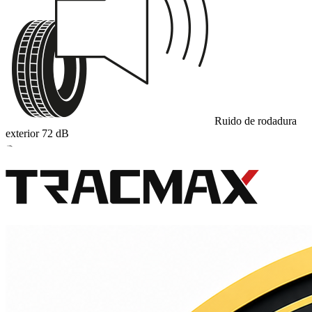
Ruido de rodadura
exterior
72
dB
B