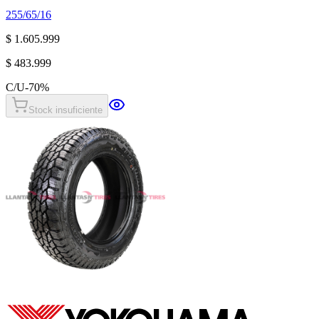
255/65/16
$ 1.605.999
$ 483.999
C/U
-
70
%
Stock insuficiente