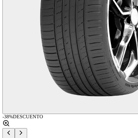
-
38
%
DESCUENTO