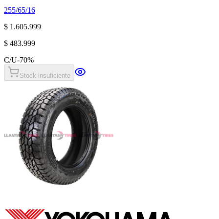
255/65/16
$ 1.605.999
$ 483.999
C/U
-
70
%
Stock insuficiente