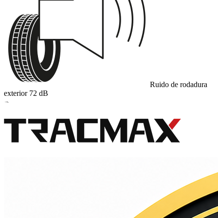
Ruido de rodadura
exterior
72
dB
B