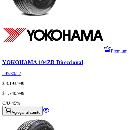
Premium
YOKOHAMA 104ZR Direccional
295/80/22
$ 3.193.999
$ 1.740.999
C/U
-
45
%
Agregar al carrito