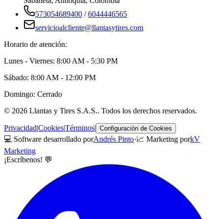
Sabaneta
,
Antioquia
, Colombia
573054689400
/
6044446565
servicioalcliente@llantasytires.com
Horario de atención:
Lunes - Viernes: 8:00 AM - 5:30 PM
Sábado: 8:00 AM - 12:00 PM
Domingo: Cerrado
©
2026
Llantas y Tires S.A.S.
. Todos los derechos reservados.
Privacidad
|
Cookies
|
Términos
|
Configuración de Cookies
💻 Software desarrollado por
Andrés Pinto
·
📈 Marketing por
kV
Marketing
¡Escríbenos! 💬