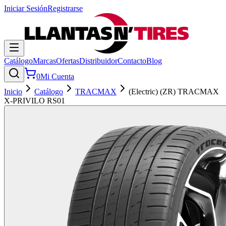
Iniciar Sesión
Registrarse
Catálogo
Marcas
Ofertas
Distribuidor
Contacto
Blog
0
Mi Cuenta
Inicio
Catálogo
TRACMAX
(Electric) (ZR) TRACMAX
X-PRIVILO RS01