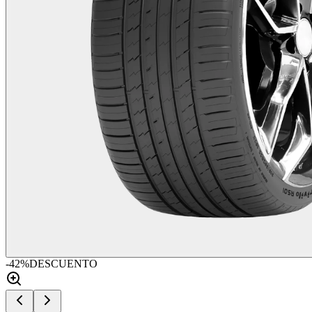
-
42
%
DESCUENTO