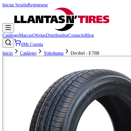
Iniciar Sesión
Registrarse
Catálogo
Marcas
Ofertas
Distribuidor
Contacto
Blog
0
Mi Cuenta
Inicio
Catálogo
Yokohama
Decibel - E70B