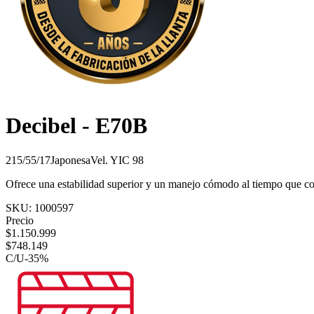
Decibel - E70B
215/55/17
Japonesa
Vel.
Y
IC
98
Ofrece una estabilidad superior y un manejo cómodo al tiempo que co
SKU:
1000597
Precio
$
1.150.999
$
748.149
C/U
-
35
%