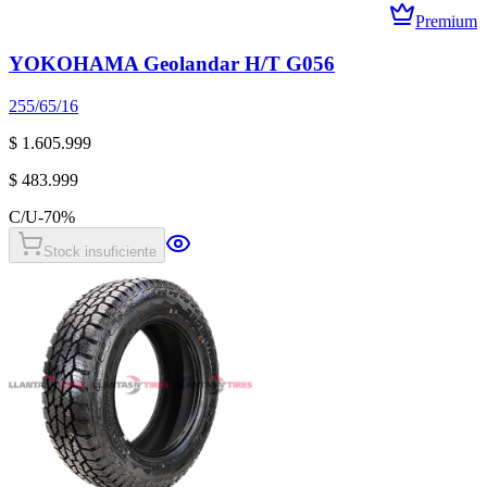
Premium
YOKOHAMA Geolandar H/T G056
255/65/16
$ 1.605.999
$ 483.999
C/U
-
70
%
Stock insuficiente