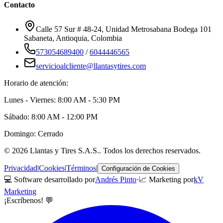
Contacto
Calle 57 Sur # 48-24, Unidad Metrosabana Bodega 101
Sabaneta
,
Antioquia
, Colombia
573054689400
/
6044446565
servicioalcliente@llantasytires.com
Horario de atención:
Lunes - Viernes: 8:00 AM - 5:30 PM
Sábado: 8:00 AM - 12:00 PM
Domingo: Cerrado
©
2026
Llantas y Tires S.A.S.
. Todos los derechos reservados.
Privacidad
|
Cookies
|
Términos
|
Configuración de Cookies
💻 Software desarrollado por
Andrés Pinto
·
📈 Marketing por
kV
Marketing
¡Escríbenos! 💬