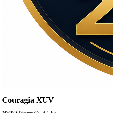
Couragia XUV
245/70/16
Taiwanesa
Vel.
H
IC
107