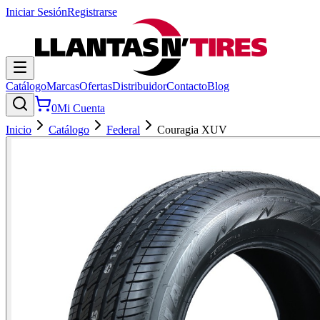
Iniciar Sesión
Registrarse
Catálogo
Marcas
Ofertas
Distribuidor
Contacto
Blog
0
Mi Cuenta
Inicio
Catálogo
Federal
Couragia XUV