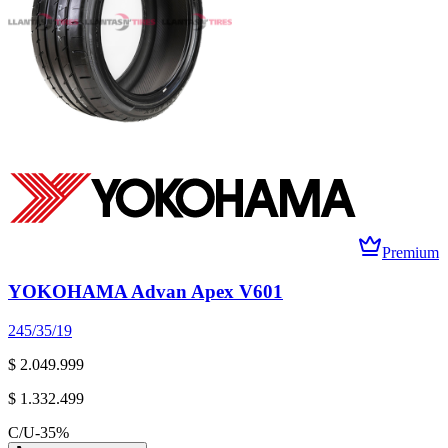
Premium
YOKOHAMA Advan Apex V601
245/35/19
$ 2.049.999
$ 1.332.499
C/U
-
35
%