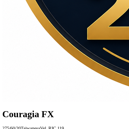
Couragia FX
275/60/20
Taiwanesa
Vel.
R
IC
119