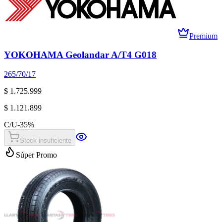
Premium
YOKOHAMA Geolandar A/T4 G018
265/70/17
$ 1.725.999
$ 1.121.899
C/U
-
35
%
Stock insuficiente
Súper Promo