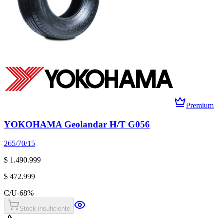
Premium
YOKOHAMA Geolandar H/T G056
265/70/15
$ 1.490.999
$ 472.999
C/U
-
68
%
Stock insuficiente