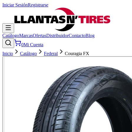
Iniciar Sesión
Registrarse
Catálogo
Marcas
Ofertas
Distribuidor
Contacto
Blog
0
Mi Cuenta
Inicio
Catálogo
Federal
Couragia FX