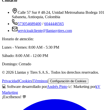
Contacto
Calle 57 Sur # 48-24, Unidad Metrosabana Bodega 101
Sabaneta
,
Antioquia
, Colombia
573054689400
/
6044446565
servicioalcliente@llantasytires.com
Horario de atención:
Lunes - Viernes: 8:00 AM - 5:30 PM
Sábado: 8:00 AM - 12:00 PM
Domingo: Cerrado
©
2026
Llantas y Tires S.A.S.
. Todos los derechos reservados.
Privacidad
|
Cookies
|
Términos
|
Configuración de Cookies
💻 Software desarrollado por
Andrés Pinto
·
📈 Marketing por
kV
Marketing
¡Escríbenos! 💬