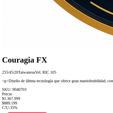
Couragia FX
255/45/20
Taiwanesa
Vel.
R
IC
105
<p>Diseño de última tecnología que ofrece gran maniobrabilidad, con
SKU:
9040703
Precio
$
1.367.999
$
889.199
C/U
-
35
%