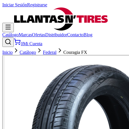
Iniciar Sesión
Registrarse
Catálogo
Marcas
Ofertas
Distribuidor
Contacto
Blog
0
Mi Cuenta
Inicio
Catálogo
Federal
Couragia FX