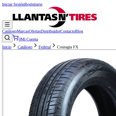
Iniciar Sesión
Registrarse
Catálogo
Marcas
Ofertas
Distribuidor
Contacto
Blog
0
Mi Cuenta
Inicio
Catálogo
Federal
Couragia FX