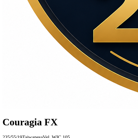
Couragia FX
235/55/19
Taiwanesa
Vel.
W
IC
105