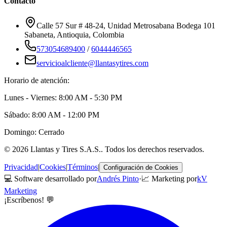
Contacto
Calle 57 Sur # 48-24, Unidad Metrosabana Bodega 101
Sabaneta
,
Antioquia
, Colombia
573054689400
/
6044446565
servicioalcliente@llantasytires.com
Horario de atención:
Lunes - Viernes: 8:00 AM - 5:30 PM
Sábado: 8:00 AM - 12:00 PM
Domingo: Cerrado
©
2026
Llantas y Tires S.A.S.
. Todos los derechos reservados.
Privacidad
|
Cookies
|
Términos
|
Configuración de Cookies
💻 Software desarrollado por
Andrés Pinto
·
📈 Marketing por
kV
Marketing
¡Escríbenos! 💬