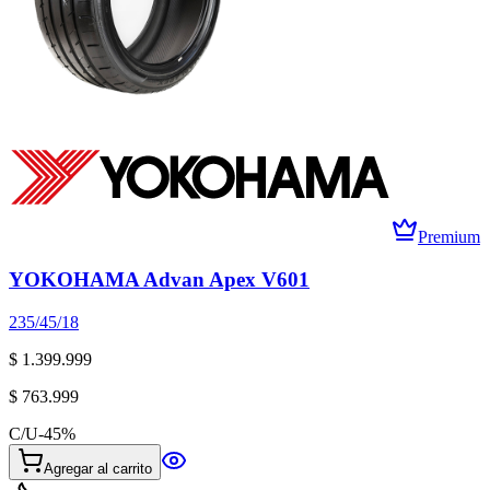
Premium
YOKOHAMA Advan Apex V601
235/45/18
$ 1.399.999
$ 763.999
C/U
-
45
%
Agregar al carrito