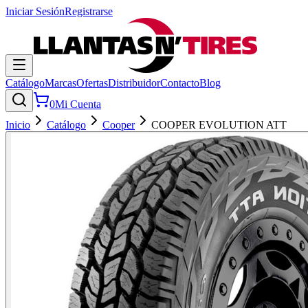
Iniciar Sesión
Registrarse
Catálogo
Marcas
Ofertas
Distribuidor
Contacto
Blog
0
Mi Cuenta
Inicio
Catálogo
Cooper
COOPER EVOLUTION ATT