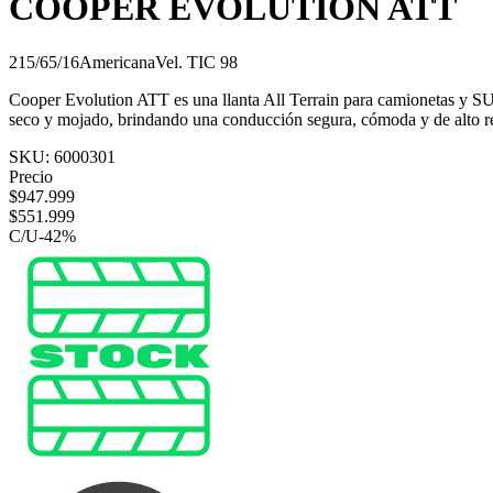
COOPER EVOLUTION ATT
215/65/16
Americana
Vel.
T
IC
98
Cooper Evolution ATT es una llanta All Terrain para camionetas y SUV,
seco y mojado, brindando una conducción segura, cómoda y de alto r
SKU:
6000301
Precio
$
947.999
$
551.999
C/U
-
42
%