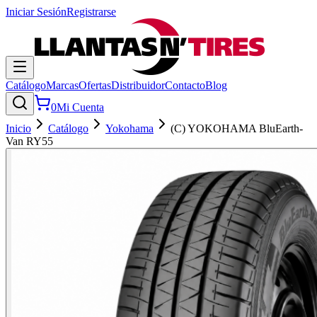
Iniciar Sesión
Registrarse
Catálogo
Marcas
Ofertas
Distribuidor
Contacto
Blog
0
Mi Cuenta
Inicio
Catálogo
Yokohama
(C) YOKOHAMA BluEarth-
Van RY55