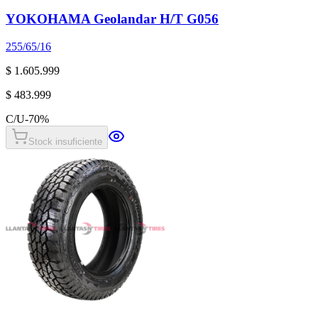
YOKOHAMA Geolandar H/T G056
255/65/16
$ 1.605.999
$ 483.999
C/U
-
70
%
Stock insuficiente