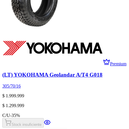
Premium
(LT) YOKOHAMA Geolandar A/T4 G018
305/70/16
$ 1.999.999
$ 1.299.999
C/U
-
35
%
Stock insuficiente