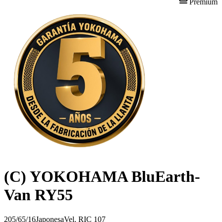
Premium
(C) YOKOHAMA BluEarth-
Van RY55
205/65/16
Japonesa
Vel.
R
IC
107