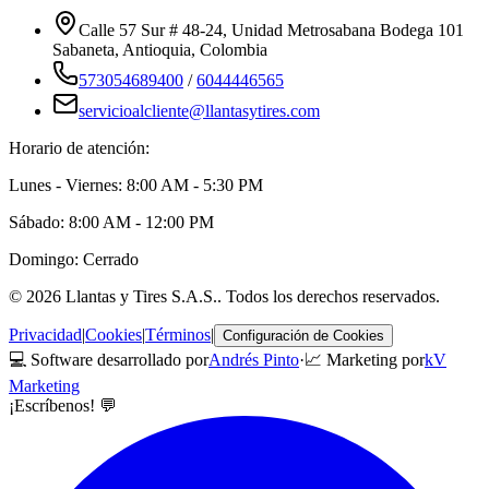
Calle 57 Sur # 48-24, Unidad Metrosabana Bodega 101
Sabaneta
,
Antioquia
, Colombia
573054689400
/
6044446565
servicioalcliente@llantasytires.com
Horario de atención:
Lunes - Viernes: 8:00 AM - 5:30 PM
Sábado: 8:00 AM - 12:00 PM
Domingo: Cerrado
©
2026
Llantas y Tires S.A.S.
. Todos los derechos reservados.
Privacidad
|
Cookies
|
Términos
|
Configuración de Cookies
💻 Software desarrollado por
Andrés Pinto
·
📈 Marketing por
kV
Marketing
¡Escríbenos! 💬