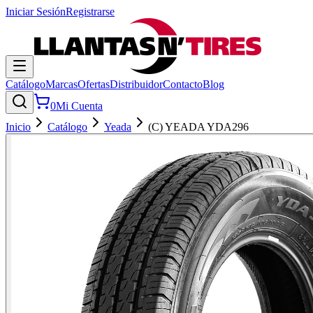
Iniciar Sesión
Registrarse
Catálogo
Marcas
Ofertas
Distribuidor
Contacto
Blog
0
Mi Cuenta
Inicio
Catálogo
Yeada
(C) YEADA YDA296