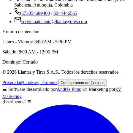
Sabaneta
,
Antioquia
, Colombia
573054689400
/
6044446565
servicioalcliente@llantasytires.com
Horario de atención:
Lunes - Viernes: 8:00 AM - 5:30 PM
Sábado: 8:00 AM - 12:00 PM
Domingo: Cerrado
©
2026
Llantas y Tires S.A.S.
. Todos los derechos reservados.
Privacidad
|
Cookies
|
Términos
|
Configuración de Cookies
💻 Software desarrollado por
Andrés Pinto
·
📈 Marketing por
kV
Marketing
¡Escríbenos! 💬