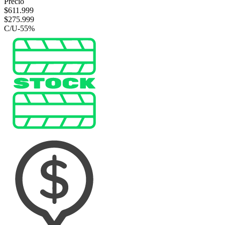
Precio
$
611.999
$
275.999
C/U
-
55
%