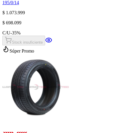
195/0/14
$ 1.073.999
$ 698.099
C/U
-
35
%
Stock insuficiente
Súper Promo