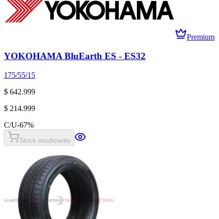
Premium
YOKOHAMA BluEarth ES - ES32
175/55/15
$ 642.999
$ 214.999
C/U
-
67
%
Stock insuficiente