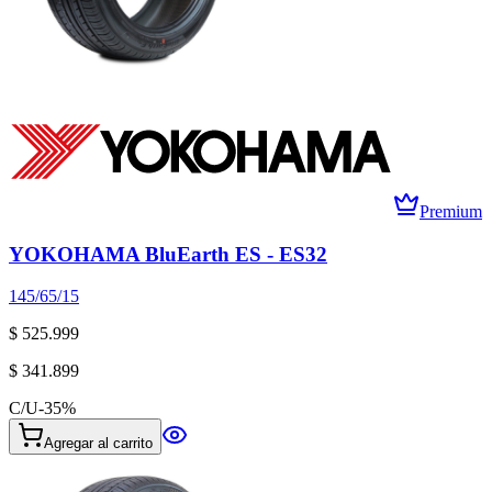
Premium
YOKOHAMA BluEarth ES - ES32
145/65/15
$ 525.999
$ 341.899
C/U
-
35
%
Agregar al carrito