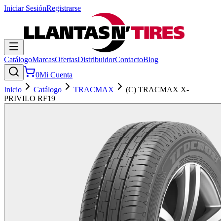
Iniciar Sesión
Registrarse
Catálogo
Marcas
Ofertas
Distribuidor
Contacto
Blog
0
Mi Cuenta
Inicio
Catálogo
TRACMAX
(C) TRACMAX X-
PRIVILO RF19