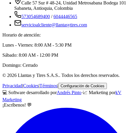
Calle 57 Sur # 48-24, Unidad Metrosabana Bodega 101
Sabaneta
,
Antioquia
, Colombia
573054689400
/
6044446565
servicioalcliente@llantasytires.com
Horario de atención:
Lunes - Viernes: 8:00 AM - 5:30 PM
Sábado: 8:00 AM - 12:00 PM
Domingo: Cerrado
©
2026
Llantas y Tires S.A.S.
. Todos los derechos reservados.
Privacidad
|
Cookies
|
Términos
|
Configuración de Cookies
💻 Software desarrollado por
Andrés Pinto
·
📈 Marketing por
kV
Marketing
¡Escríbenos! 💬