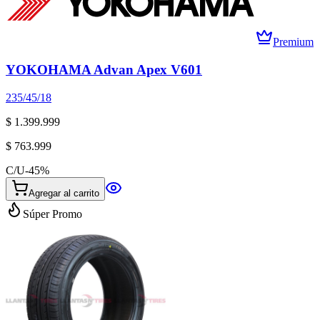
Premium
YOKOHAMA Advan Apex V601
235/45/18
$ 1.399.999
$ 763.999
C/U
-
45
%
Agregar al carrito
Súper Promo