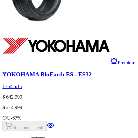
Premium
YOKOHAMA BluEarth ES - ES32
175/55/15
$ 642.999
$ 214.999
C/U
-
67
%
Stock insuficiente