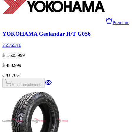
Premium
YOKOHAMA Geolandar H/T G056
255/65/16
$ 1.605.999
$ 483.999
C/U
-
70
%
Stock insuficiente