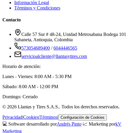
Información Legal
Términos y Condiciones
Contacto
Calle 57 Sur # 48-24, Unidad Metrosabana Bodega 101
Sabaneta
,
Antioquia
, Colombia
573054689400
/
6044446565
servicioalcliente@llantasytires.com
Horario de atención:
Lunes - Viernes: 8:00 AM - 5:30 PM
Sábado: 8:00 AM - 12:00 PM
Domingo: Cerrado
©
2026
Llantas y Tires S.A.S.
. Todos los derechos reservados.
Privacidad
|
Cookies
|
Términos
|
Configuración de Cookies
💻 Software desarrollado por
Andrés Pinto
·
📈 Marketing por
kV
Marketing