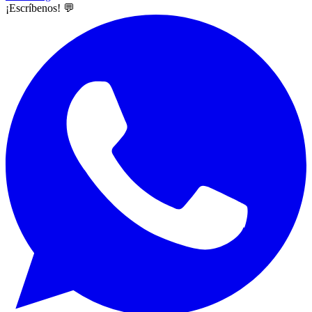
¡Escríbenos! 💬