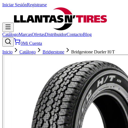
Iniciar Sesión
Registrarse
Catálogo
Marcas
Ofertas
Distribuidor
Contacto
Blog
0
Mi Cuenta
Inicio
Catálogo
Bridgestone
Bridgestone Dueler H/T