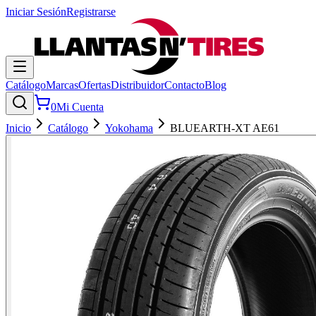
Iniciar Sesión
Registrarse
Catálogo
Marcas
Ofertas
Distribuidor
Contacto
Blog
0
Mi Cuenta
Inicio
Catálogo
Yokohama
BLUEARTH-XT AE61