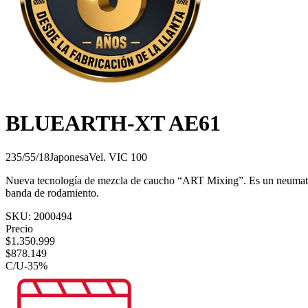
BLUEARTH-XT AE61
235/55/18
Japonesa
Vel.
V
IC
100
Nueva tecnología de mezcla de caucho “ART Mixing”. Es un neumatico 
banda de rodamiento.
SKU:
2000494
Precio
$
1.350.999
$
878.149
C/U
-
35
%