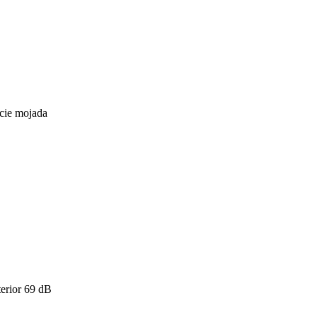
icie mojada
erior
69
dB