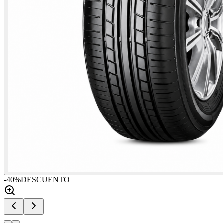
-
40
%
DESCUENTO