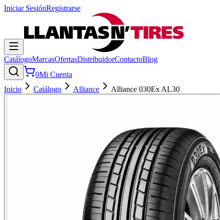
Iniciar Sesión
Registrarse
Catálogo
Marcas
Ofertas
Distribuidor
Contacto
Blog
0
Mi Cuenta
Inicio
Catálogo
Alliance
Alliance 030Ex AL30