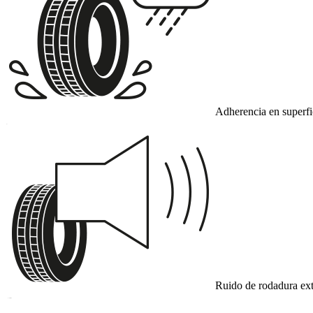
Adherencia en superf
C
Ruido de rodadura ext
B