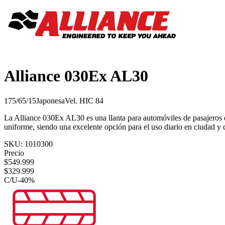
Alliance 030Ex AL30
175/65/15
Japonesa
Vel.
H
IC
84
La Alliance 030Ex AL30 es una llanta para automóviles de pasajeros di
uniforme, siendo una excelente opción para el uso diario en ciudad y 
SKU:
1010300
Precio
$
549.999
$
329.999
C/U
-
40
%