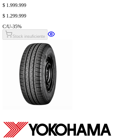
$ 1.999.999
$ 1.299.999
C/U
-
35
%
Stock insuficiente