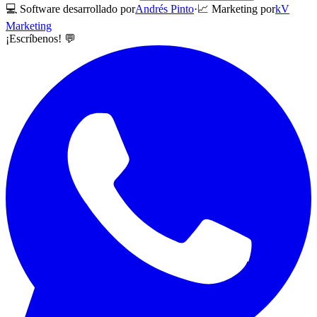
💻 Software desarrollado por
Andrés Pinto
·
📈 Marketing por
kV
Marketing
¡Escríbenos! 💬