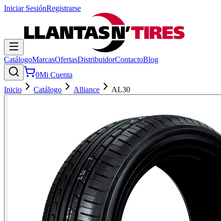
Iniciar Sesión
Registrarse
Catálogo
Marcas
Ofertas
Distribuidor
Contacto
Blog
0
Mi Cuenta
Inicio
Catálogo
Alliance
AL30