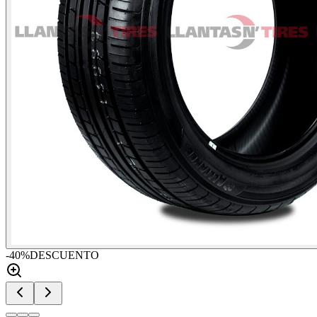
-
40
%
DESCUENTO