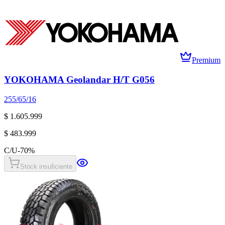
Premium
YOKOHAMA Geolandar H/T G056
255/65/16
$ 1.605.999
$ 483.999
C/U
-
70
%
Stock insuficiente