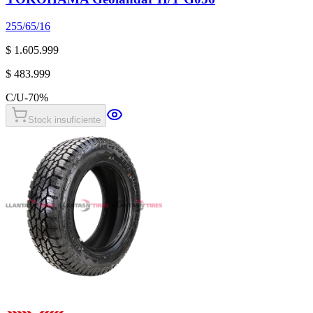
255/65/16
$ 1.605.999
$ 483.999
C/U
-
70
%
Stock insuficiente