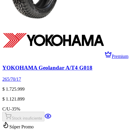
Premium
YOKOHAMA Geolandar A/T4 G018
265/70/17
$ 1.725.999
$ 1.121.899
C/U
-
35
%
Stock insuficiente
Súper Promo