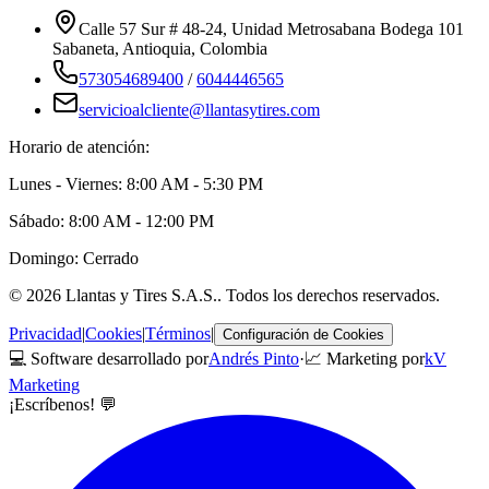
Calle 57 Sur # 48-24, Unidad Metrosabana Bodega 101
Sabaneta
,
Antioquia
, Colombia
573054689400
/
6044446565
servicioalcliente@llantasytires.com
Horario de atención:
Lunes - Viernes: 8:00 AM - 5:30 PM
Sábado: 8:00 AM - 12:00 PM
Domingo: Cerrado
©
2026
Llantas y Tires S.A.S.
. Todos los derechos reservados.
Privacidad
|
Cookies
|
Términos
|
Configuración de Cookies
💻 Software desarrollado por
Andrés Pinto
·
📈 Marketing por
kV
Marketing
¡Escríbenos! 💬