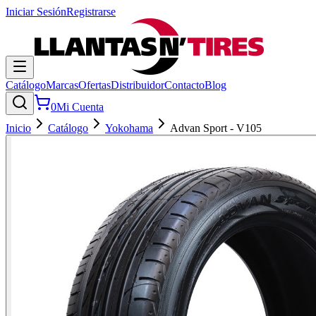
Iniciar Sesión
Registrarse
Catálogo
Marcas
Ofertas
Distribuidor
Contacto
Blog
0
Mi Cuenta
Inicio
Catálogo
Yokohama
Advan Sport - V105