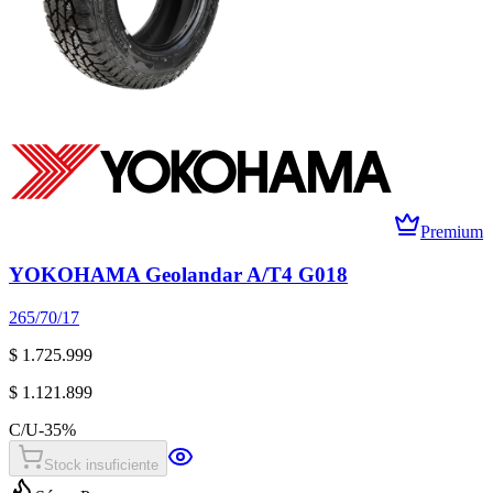
Premium
YOKOHAMA Geolandar A/T4 G018
265/70/17
$ 1.725.999
$ 1.121.899
C/U
-
35
%
Stock insuficiente