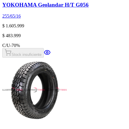
YOKOHAMA Geolandar H/T G056
255/65/16
$ 1.605.999
$ 483.999
C/U
-
70
%
Stock insuficiente