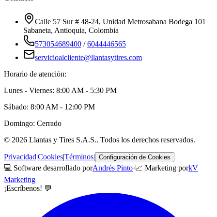
Calle 57 Sur # 48-24, Unidad Metrosabana Bodega 101
Sabaneta
,
Antioquia
, Colombia
573054689400
/
6044446565
servicioalcliente@llantasytires.com
Horario de atención:
Lunes - Viernes: 8:00 AM - 5:30 PM
Sábado: 8:00 AM - 12:00 PM
Domingo: Cerrado
©
2026
Llantas y Tires S.A.S.
. Todos los derechos reservados.
Privacidad
|
Cookies
|
Términos
|
Configuración de Cookies
💻 Software desarrollado por
Andrés Pinto
·
📈 Marketing por
kV
Marketing
¡Escríbenos! 💬