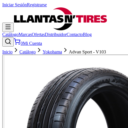
Iniciar Sesión
Registrarse
Catálogo
Marcas
Ofertas
Distribuidor
Contacto
Blog
0
Mi Cuenta
Inicio
Catálogo
Yokohama
Advan Sport - V103