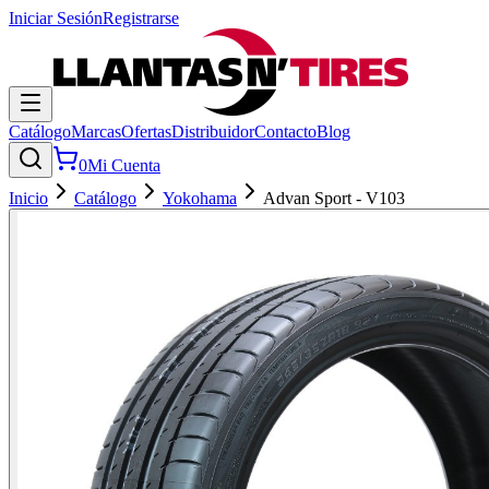
Iniciar Sesión
Registrarse
Catálogo
Marcas
Ofertas
Distribuidor
Contacto
Blog
0
Mi Cuenta
Inicio
Catálogo
Yokohama
Advan Sport - V103