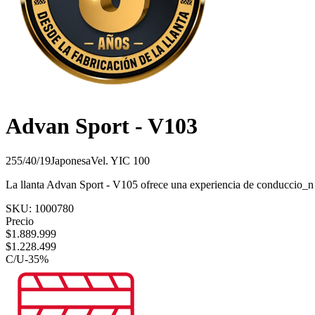
Advan Sport - V103
255/40/19
Japonesa
Vel.
Y
IC
100
La llanta Advan Sport - V105 ofrece una experiencia de conduccio_n
SKU:
1000780
Precio
$
1.889.999
$
1.228.499
C/U
-
35
%