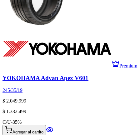
Premium
YOKOHAMA Advan Apex V601
245/35/19
$ 2.049.999
$ 1.332.499
C/U
-
35
%
Agregar al carrito