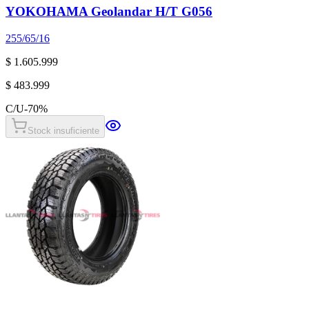
YOKOHAMA Geolandar H/T G056
255/65/16
$ 1.605.999
$ 483.999
C/U
-
70
%
Stock insuficiente