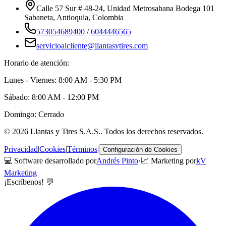
Calle 57 Sur # 48-24, Unidad Metrosabana Bodega 101
Sabaneta
,
Antioquia
, Colombia
573054689400
/
6044446565
servicioalcliente@llantasytires.com
Horario de atención:
Lunes - Viernes: 8:00 AM - 5:30 PM
Sábado: 8:00 AM - 12:00 PM
Domingo: Cerrado
©
2026
Llantas y Tires S.A.S.
. Todos los derechos reservados.
Privacidad
|
Cookies
|
Términos
|
Configuración de Cookies
💻 Software desarrollado por
Andrés Pinto
·
📈 Marketing por
kV
Marketing
¡Escríbenos! 💬