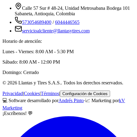
Calle 57 Sur # 48-24, Unidad Metrosabana Bodega 101
Sabaneta
,
Antioquia
, Colombia
573054689400
/
6044446565
servicioalcliente@llantasytires.com
Horario de atención:
Lunes - Viernes: 8:00 AM - 5:30 PM
Sábado: 8:00 AM - 12:00 PM
Domingo: Cerrado
©
2026
Llantas y Tires S.A.S.
. Todos los derechos reservados.
Privacidad
|
Cookies
|
Términos
|
Configuración de Cookies
💻 Software desarrollado por
Andrés Pinto
·
📈 Marketing por
kV
Marketing
¡Escríbenos! 💬