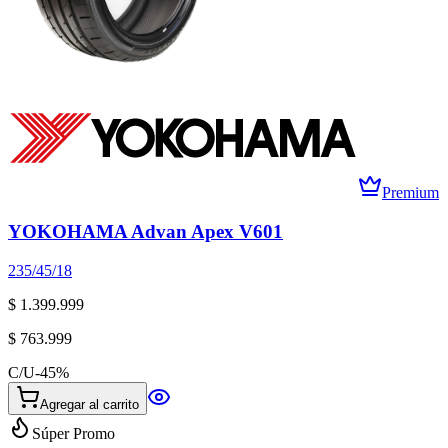
Premium
YOKOHAMA Advan Apex V601
235/45/18
$ 1.399.999
$ 763.999
C/U
-
45
%
Agregar al carrito
Súper Promo