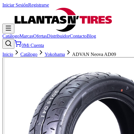
Iniciar Sesión
Registrarse
Catálogo
Marcas
Ofertas
Distribuidor
Contacto
Blog
0
Mi Cuenta
Inicio
Catálogo
Yokohama
ADVAN Neova AD09