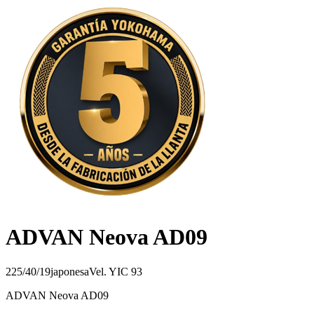
ADVAN Neova AD09
225/40/19
japonesa
Vel.
Y
IC
93
ADVAN Neova AD09