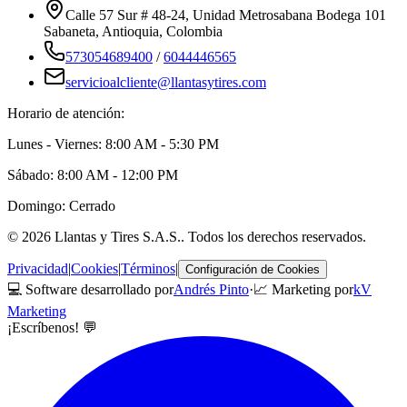
Calle 57 Sur # 48-24, Unidad Metrosabana Bodega 101
Sabaneta
,
Antioquia
, Colombia
573054689400
/
6044446565
servicioalcliente@llantasytires.com
Horario de atención:
Lunes - Viernes: 8:00 AM - 5:30 PM
Sábado: 8:00 AM - 12:00 PM
Domingo: Cerrado
©
2026
Llantas y Tires S.A.S.
. Todos los derechos reservados.
Privacidad
|
Cookies
|
Términos
|
Configuración de Cookies
💻 Software desarrollado por
Andrés Pinto
·
📈 Marketing por
kV
Marketing
¡Escríbenos! 💬