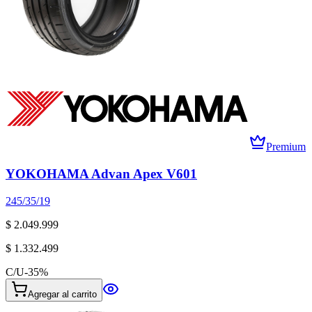
Premium
YOKOHAMA Advan Apex V601
245/35/19
$ 2.049.999
$ 1.332.499
C/U
-
35
%
Agregar al carrito