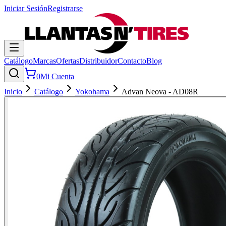
Iniciar Sesión
Registrarse
Catálogo
Marcas
Ofertas
Distribuidor
Contacto
Blog
0
Mi Cuenta
Inicio
Catálogo
Yokohama
Advan Neova - AD08R