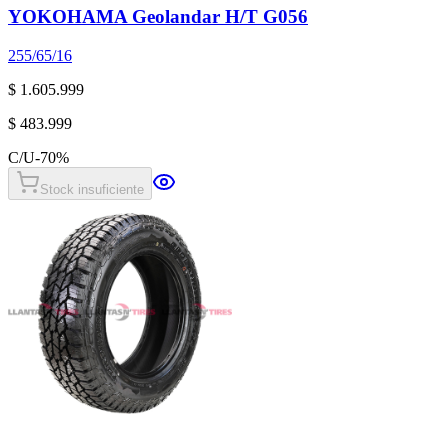
YOKOHAMA Geolandar H/T G056
255/65/16
$ 1.605.999
$ 483.999
C/U
-
70
%
Stock insuficiente