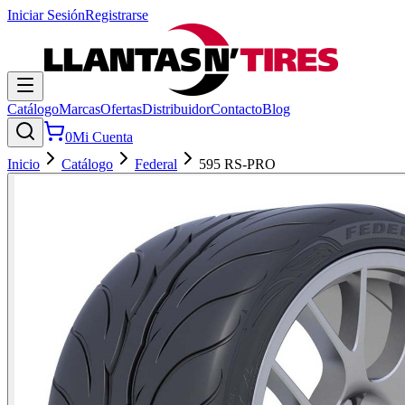
Iniciar Sesión
Registrarse
Catálogo
Marcas
Ofertas
Distribuidor
Contacto
Blog
0
Mi Cuenta
Inicio
Catálogo
Federal
595 RS-PRO