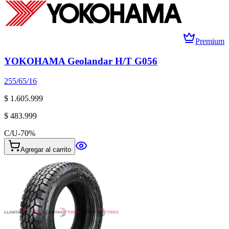
Premium
YOKOHAMA Geolandar H/T G056
255/65/16
$ 1.605.999
$ 483.999
C/U
-
70
%
Agregar al carrito