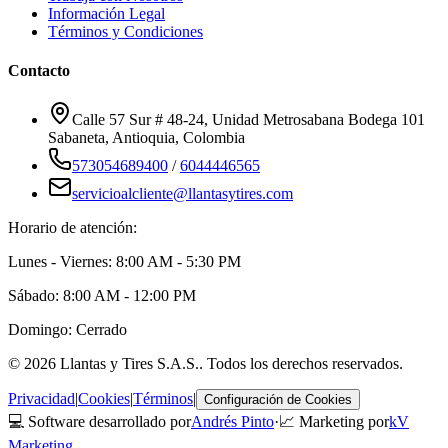
Información Legal
Términos y Condiciones
Contacto
Calle 57 Sur # 48-24, Unidad Metrosabana Bodega 101
Sabaneta
,
Antioquia
, Colombia
573054689400
/
6044446565
servicioalcliente@llantasytires.com
Horario de atención:
Lunes - Viernes: 8:00 AM - 5:30 PM
Sábado: 8:00 AM - 12:00 PM
Domingo: Cerrado
©
2026
Llantas y Tires S.A.S.
. Todos los derechos reservados.
Privacidad
|
Cookies
|
Términos
|
Configuración de Cookies
💻 Software desarrollado por
Andrés Pinto
·
📈 Marketing por
kV
Marketing