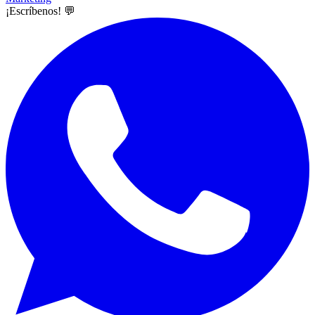
¡Escríbenos! 💬