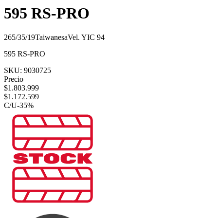
595 RS-PRO
265/35/19
Taiwanesa
Vel.
Y
IC
94
595 RS-PRO
SKU:
9030725
Precio
$
1.803.999
$
1.172.599
C/U
-
35
%