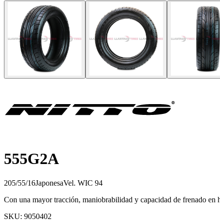
555G2A
205/55/16
Japonesa
Vel.
W
IC
94
Con una mayor tracción, maniobrabilidad y capacidad de frenado en 
SKU:
9050402