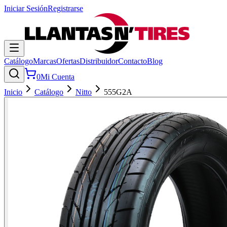
Iniciar Sesión
Registrarse
Catálogo
Marcas
Ofertas
Distribuidor
Contacto
Blog
0
Mi Cuenta
Inicio
Catálogo
Nitto
555G2A