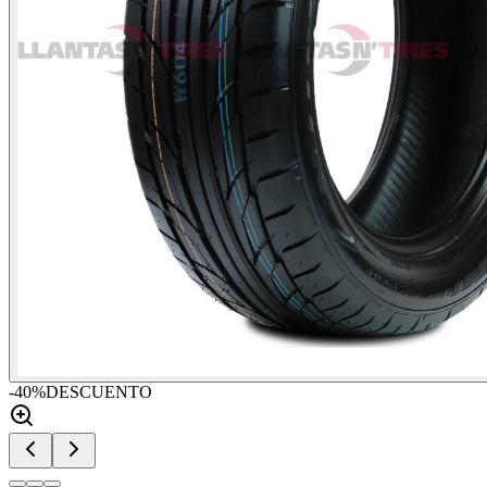
-
40
%
DESCUENTO