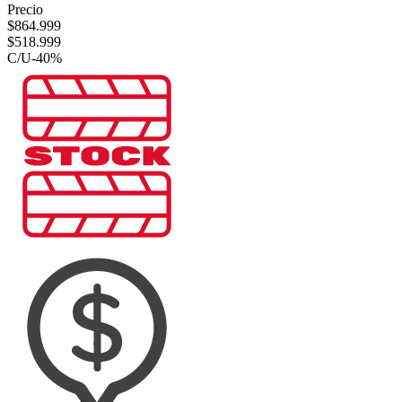
Precio
$
864.999
$
518.999
C/U
-
40
%