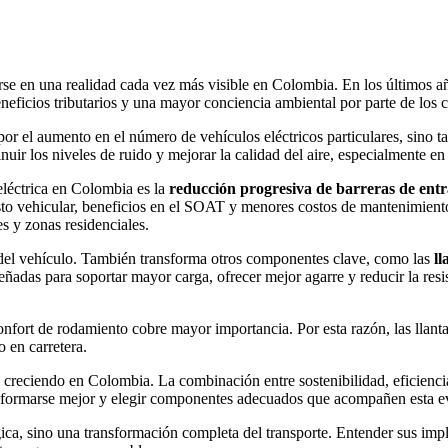
irse en una realidad cada vez más visible en Colombia. En los últimos a
beneficios tributarios y una mayor conciencia ambiental por parte de los 
 el aumento en el número de vehículos eléctricos particulares, sino tam
uir los niveles de ruido y mejorar la calidad del aire, especialmente en
eléctrica en Colombia es la
reducción progresiva de barreras de ent
o vehicular, beneficios en el SOAT y menores costos de mantenimiento f
s y zonas residenciales.
r del vehículo. También transforma otros componentes clave, como las
ll
señadas para soportar mayor carga, ofrecer mejor agarre y reducir la re
confort de rodamiento cobre mayor importancia. Por esta razón, las llant
 en carretera.
rá creciendo en Colombia. La combinación entre sostenibilidad, eficien
informarse mejor y elegir componentes adecuados que acompañen esta e
gica, sino una transformación completa del transporte. Entender sus impli