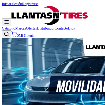
Iniciar Sesión
Registrarse
Catálogo
Marcas
Ofertas
Distribuidor
Contacto
Blog
0
Mi Cuenta